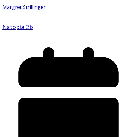
Margret Strillinger
Natopia 2b