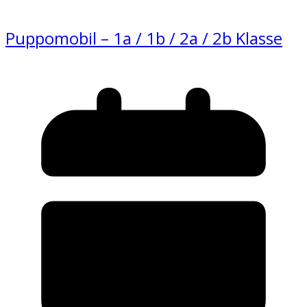
Puppomobil – 1a / 1b / 2a / 2b Klasse