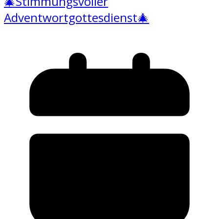
🎄Stimmungsvoller
Adventwortgottesdienst🎄