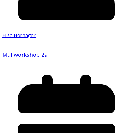
Elisa Hörhager
Müllworkshop 2a