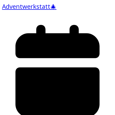
Adventwerkstatt🎄