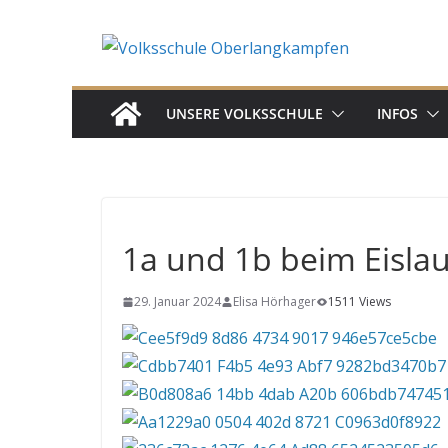
Skip
to
content
UNSERE VOLKSSCHULE
INFOS
1a und 1b beim Eisla
29. Januar 2024
Elisa Hörhager
1511 Views