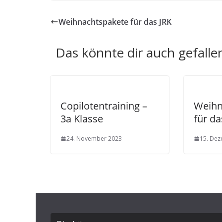
Weihnachtspakete für das JRK
Das könnte dir auch gefalle
Copilotentraining –
Weihn
3a Klasse
für da
24. November 2023
15. De