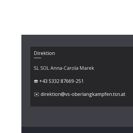
Direktion
SL SOL Anna-Carola Marek
☎️
+43 5332 87669-251
✉️
direktion@vs-oberlangkampfen.tsn.at