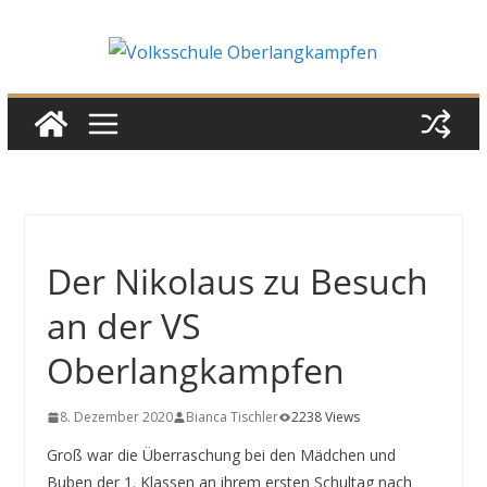
Skip
to
content
Der Nikolaus zu Besuch
an der VS
Oberlangkampfen
8. Dezember 2020
Bianca Tischler
2238 Views
Groß war die Überraschung bei den Mädchen und
Buben der 1. Klassen an ihrem ersten Schultag nach