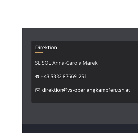
Direktion
SL SOL Anna-Carola Marek
☎️
+43 5332 87669-251
✉️
direktion@vs-oberlangkampfen.tsn.at