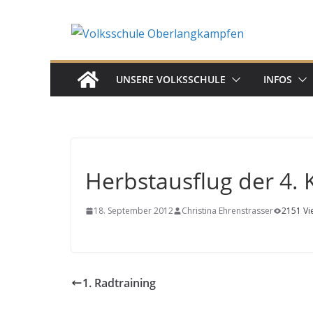
Skip
to
content
UNSERE VOLKSSCHULE
INFOS
Herbstausflug der 4. 
18. September 2012
Christina Ehrenstrasser
2151 Vi
1. Radtraining